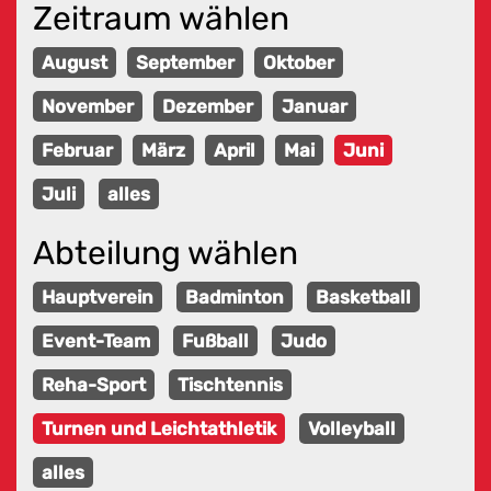
Zeitraum wählen
August
September
Oktober
November
Dezember
Januar
Februar
März
April
Mai
Juni
Juli
alles
Abteilung wählen
Hauptverein
Badminton
Basketball
Event-Team
Fußball
Judo
Reha-Sport
Tischtennis
Turnen und Leichtathletik
Volleyball
alles