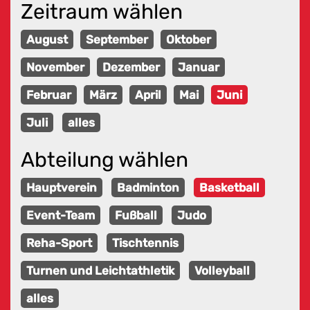
Zeitraum wählen
August
September
Oktober
November
Dezember
Januar
Februar
März
April
Mai
Juni
Juli
alles
Abteilung wählen
Hauptverein
Badminton
Basketball
Event-Team
Fußball
Judo
Reha-Sport
Tischtennis
Turnen und Leichtathletik
Volleyball
alles