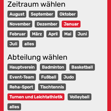
Zeitraum wählen
August
September
Oktober
November
Dezember
Januar
Februar
März
April
Mai
Juni
Juli
alles
Abteilung wählen
Hauptverein
Badminton
Basketball
Event-Team
Fußball
Judo
Reha-Sport
Tischtennis
Turnen und Leichtathletik
Volleyball
alles