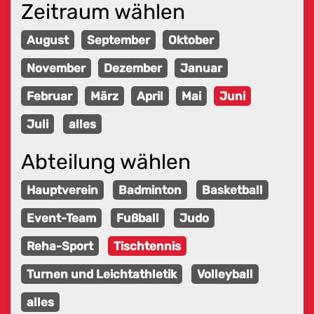
Zeitraum wählen
August
September
Oktober
November
Dezember
Januar
Februar
März
April
Mai
Juni
Juli
alles
Abteilung wählen
Hauptverein
Badminton
Basketball
Event-Team
Fußball
Judo
Reha-Sport
Tischtennis
Turnen und Leichtathletik
Volleyball
alles