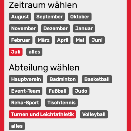
Zeitraum wählen
August
September
Oktober
November
Dezember
Januar
Februar
März
April
Mai
Juni
Juli
alles
Abteilung wählen
Hauptverein
Badminton
Basketball
Event-Team
Fußball
Judo
Reha-Sport
Tischtennis
Turnen und Leichtathletik
Volleyball
alles