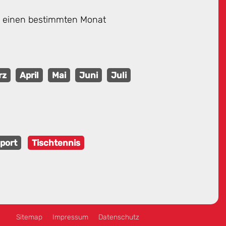
ie einen bestimmten Monat
rz
April
Mai
Juni
Juli
port
Tischtennis
Sitemap
Impressum
Datenschutz