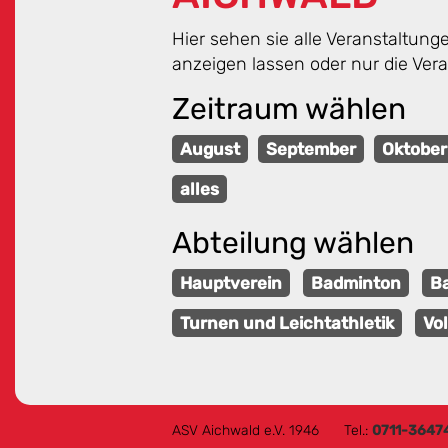
Hier sehen sie alle Veranstaltun
anzeigen lassen oder nur die Ver
Zeitraum wählen
August
September
Oktober
alles
Abteilung wählen
Hauptverein
Badminton
Ba
Turnen und Leichtathletik
Vol
ASV Aichwald e.V. 1946
Tel.:
0711-3647