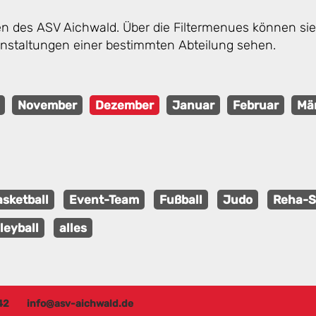
gen des ASV Aichwald. Über die Filtermenues können s
anstaltungen einer bestimmten Abteilung sehen.
November
Dezember
Januar
Februar
Mä
sketball
Event-Team
Fußball
Judo
Reha-S
leyball
alles
42
info@asv-aichwald.de