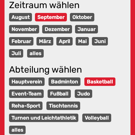
Zeitraum wählen
August
September
Oktober
November
Dezember
Januar
Februar
März
April
Mai
Juni
Juli
alles
Abteilung wählen
Hauptverein
Badminton
Basketball
Event-Team
Fußball
Judo
Reha-Sport
Tischtennis
Turnen und Leichtathletik
Volleyball
alles