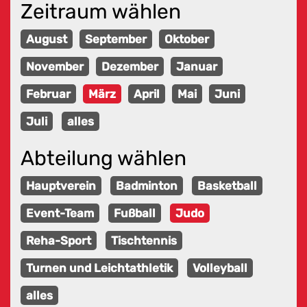
Zeitraum wählen
August
September
Oktober
November
Dezember
Januar
Februar
März
April
Mai
Juni
Juli
alles
Abteilung wählen
Hauptverein
Badminton
Basketball
Event-Team
Fußball
Judo
Reha-Sport
Tischtennis
Turnen und Leichtathletik
Volleyball
alles