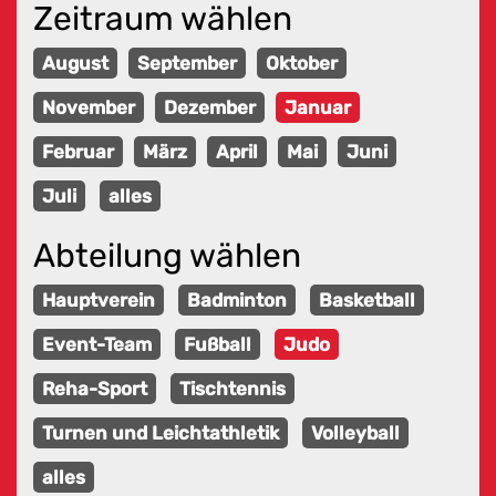
Zeitraum wählen
August
September
Oktober
November
Dezember
Januar
Februar
März
April
Mai
Juni
Juli
alles
Abteilung wählen
Hauptverein
Badminton
Basketball
Event-Team
Fußball
Judo
Reha-Sport
Tischtennis
Turnen und Leichtathletik
Volleyball
alles