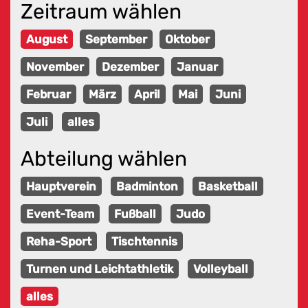
Zeitraum wählen
August
September
Oktober
November
Dezember
Januar
Februar
März
April
Mai
Juni
Juli
alles
Abteilung wählen
Hauptverein
Badminton
Basketball
Event-Team
Fußball
Judo
Reha-Sport
Tischtennis
Turnen und Leichtathletik
Volleyball
alles