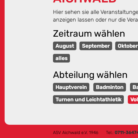
Hier sehen sie alle Veranstaltun
anzeigen lassen oder nur die Ver
Zeitraum wählen
August
September
Oktober
alles
Abteilung wählen
Hauptverein
Badminton
Ba
Turnen und Leichtathletik
Vol
ASV Aichwald e.V. 1946
Tel.:
0711-3647