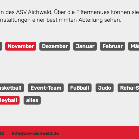
gen des ASV Aichwald. Über die Filtermenues können s
anstaltungen einer bestimmten Abteilung sehen.
November
Dezember
Januar
Februar
Mä
sketball
Event-Team
Fußball
Judo
Reha-S
leyball
alles
42
info@asv-aichwald.de