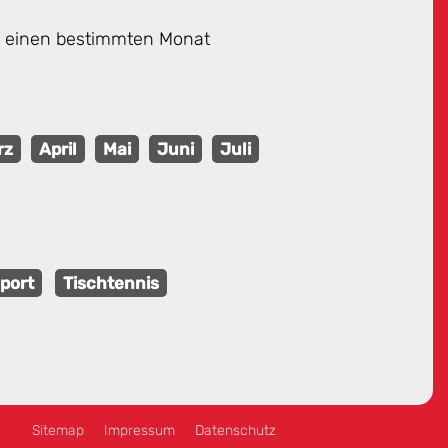
ie einen bestimmten Monat
rz
April
Mai
Juni
Juli
port
Tischtennis
Sitemap
Impressum
Datenschutz