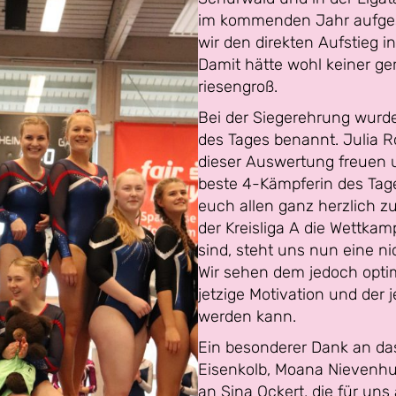
im kommenden Jahr aufgest
wir den direkten Aufstieg in
Damit hätte wohl keiner ge
riesengroß.
Bei der Siegerehrung wurd
des Tages benannt. Julia Ro
dieser Auswertung freuen u
beste 4-Kämpferin des Tage
euch allen ganz herzlich zu
der Kreisliga A die Wettka
sind, steht uns nun eine ni
Wir sehen dem jedoch opti
jetzige Motivation und der 
werden kann.
Ein besonderer Dank an das
Eisenkolb, Moana Nievenhu
an Sina Ockert, die für un