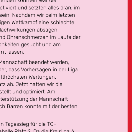
beenden konnten war die
iviert und setzten alles dran, im
sein. Nachdem wir beim letzten
igen Wettkampf eine schlechte
-Nachwirkungen absagen.
 und Ohrenschmerzen im Laufe der
lichkeiten gesucht und am
nt lassen.
 Mannschaft beendet werden,
der, dass Vorhersagen in der Liga
ritthöchsten Wertungen.
z ab. Jetzt hatten wir die
ellt und optimiert. Am
nterstützung der Mannschaft
ch Barren konnte mit der besten
n Tagessieg für die TG-
elle Platz 2. Da die Kreisliga A