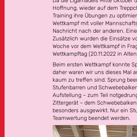
Da die Ligamädels Mitte Oktober 
Hoffnung, wieder auf dem Treppche
Training ihre Übungen zu optimie
Wettkampf mit voller Mannschaft
Nachricht nach der anderen. Ein
Zusätzlich wurden die Einsätze v
Woche vor dem Wettkampf in Frage
Wettkampftag (20.11.2022 in Alten
Beim ersten Wettkampf konnte Sp
daher waren wir uns dieses Mal an
kaum zu treffen sind. Sprung bee
Stufenbarren und Schwebebalken s
Aufstellung – zum Teil notgedru
Zittergerät – dem Schwebebalken
besonders ausgewirkt. Nur ein S
Teamwertung beendet werden.