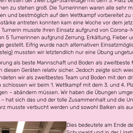
den ersten der zwei Liga-Staffeltage mit dem 3. Platz 
n zu stehen groß. Die Turnerinnen waren alle sehr mot
ren und bestmöglich auf den Wettkampf vorbereitet zu 
sstärke antreten konnten kam eine Woche vor dem jetz
e Turnerin musste ihren Einsatz aufgrund von Corona
on 5 Turnerinnen aufgrund Zerrung, Erkältung, Fieber
 gestellt. Eifrig wurde nach alternativen Einsatzmög
steig) mussten wir letztendlich nur eine Übung ungetur
rung als beste Mannschaft und Boden als zweitbeste
 diesen Geräten relativ sicher. Jedoch zeigte sich wie
ndeten wir als zweitbestes Team und Boden mit den d
chlossen wir beim 1. Wettkampf mit dem 3. und 4. Plat
ngen – abändern müssen. Wir haben die Übungen umgest
 – hat sich das und der tolle Zusammenhalt und die U
turz musste verbucht werden und sowohl Balken als au
Dies bedeutete am Ende de
Schurwald und in der Ligatab