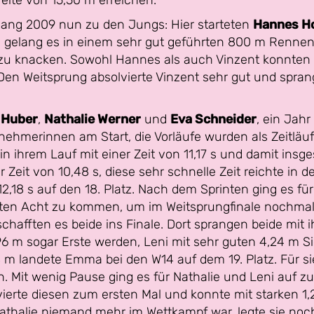
eite von 15,50 m erreichen.
ng 2009 nun zu den Jungs: Hier starteten
Hannes H
gelang es in einem sehr gut geführten 800 m Rennen m
zu knacken. Sowohl Hannes als auch Vinzent konnten ü
n Weitsprung absolvierte Vinzent sehr gut und sprang
 Huber
,
Nathalie Werner
und
Eva Schneider
, ein Jahr 
nehmerinnen am Start, die Vorläufe wurden als Zeitläuf
 in ihrem Lauf mit einer Zeit von 11,17 s und damit insg
 Zeit von 10,48 s, diese sehr schnelle Zeit reichte in 
 12,18 s auf den 18. Platz. Nach dem Sprinten ging es f
ersten Acht zu kommen, um im Weitsprungfinale nochma
chafften es beide ins Finale. Dort sprangen beide mit
96 m sogar Erste werden, Leni mit sehr guten 4,24 m Si
54 m landete Emma bei den W14 auf dem 19. Platz. Für si
n. Mit wenig Pause ging es für Nathalie und Leni auf zu
ierte diesen zum ersten Mal und konnte mit starken 1,
athalie niemand mehr im Wettkampf war, legte sie no