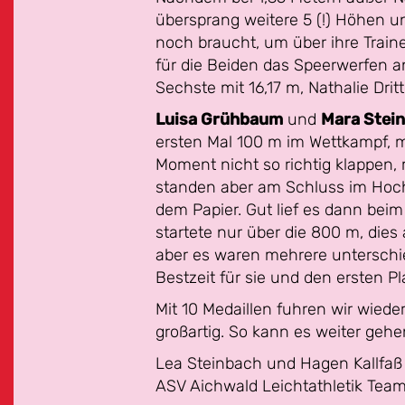
übersprang weitere 5 (!) Höhen u
noch braucht, um über ihre Trainer
für die Beiden das Speerwerfen an
Sechste mit 16,17 m, Nathalie Drit
Luisa Grühbaum
und
Mara Stei
ersten Mal 100 m im Wettkampf, mi
Moment nicht so richtig klappen, 
standen aber am Schluss im Hochs
dem Papier. Gut lief es dann beim
startete nur über die 800 m, dies 
aber es waren mehrere unterschied
Bestzeit für sie und den ersten Pl
Mit 10 Medaillen fuhren wir wiede
großartig. So kann es weiter gehe
Lea Steinbach und Hagen Kallfaß
ASV Aichwald Leichtathletik Tea