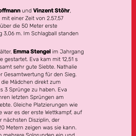
offmann
und
Vinzent Stöhr
,
it einer Zeit von 2.57,57
ber die 50 Meter erste
 3,06 m. Im Schlagball standen
älter,
Emma Stengel
im Jahrgang
e gestartet. Eva kam mit 12,51 s
esamt sehr gute Siebte. Nathalie
der Gesamtwertung für den Sieg.
ür die Mädchen direkt zum
ls 3 Sprünge zu haben. Eva
 ihren letzten Sprüngen am
ebte. Gleiche Platzierungen wie
e war es der erste Wettkampf, auf
r nächsten Disziplin, der
20 Metern zeigen was sie kann.
ch mehrere Solorunden ein und