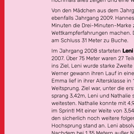
nochmals alles zeigen und eine W
Von den Mädchen aus dem Jahrga
ebenfalls Jahrgang 2009. Hannes 
Minuten die Drei-Minuten-Marke 
Wettkampferfahrungen machen. De
am Schluss 31 Meter zu Buche.
Im Jahrgang 2008 starteten
Leni
2007. Über 75 Meter waren 27 Teil
ins Ziel, Leni wurde starke Zweite
Werner gewann ihren Lauf in einer
Emma lief in ihrer Altersklasse in
Weitsprung. Ziel war, unter die 
sprang 3,42m, Leni und Nathalie s
weitesten. Nathalie konnte mit 4,
im Sprint! Mit einer Weite von 3,
den sicherlich noch weitere folge
Hochsprung stand an. Leni absolv
Nachdem bei 1,35 Metern außer N