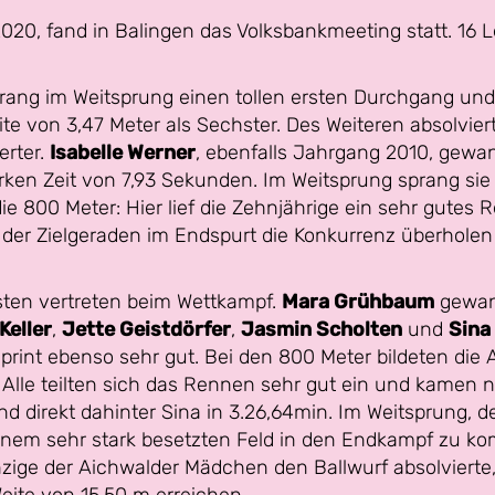
20, fand in Balingen das Volksbankmeeting statt. 16 
prang im Weitsprung einen tollen ersten Durchgang un
te von 3,47 Meter als Sechster. Des Weiteren absolviert
erter.
Isabelle Werner
, ebenfalls Jahrgang 2010, gewan
arken Zeit von 7,93 Sekunden. Im Weitsprung sprang sie
 die 800 Meter: Hier lief die Zehnjährige ein sehr gutes 
 der Zielgeraden im Endspurt die Konkurrenz überholen
ten vertreten beim Wettkampf.
Mara Grühbaum
gewan
Keller
,
Jette Geistdörfer
,
Jasmin Scholten
und
Sina
 Sprint ebenso sehr gut. Bei den 800 Meter bildeten d
Alle teilten sich das Rennen sehr gut ein und kamen na
nd direkt dahinter Sina in 3.26,64min. Im Weitsprung, d
 einem sehr stark besetzten Feld in den Endkampf zu ko
nzige der Aichwalder Mädchen den Ballwurf absolvierte