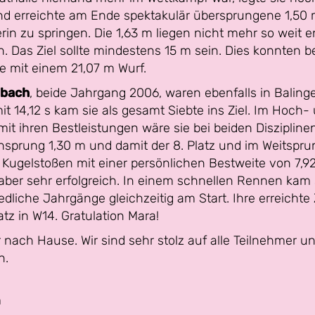
nd erreichte am Ende spektakulär übersprungene 1,50 
in zu springen. Die 1,63 m liegen nicht mehr so weit ent
. Das Ziel sollte mindestens 15 m sein. Dies konnten b
te mit einem 21,07 m Wurf.
nbach
, beide Jahrgang 2006, waren ebenfalls in Balinge
t 14,12 s kam sie als gesamt Siebte ins Ziel. Im Hoch- 
mit ihren Bestleistungen wäre sie bei beiden Diszipline
prung 1,30 m und damit der 8. Platz und im Weitsprun
 Kugelstoßen mit einer persönlichen Bestweite von 7,92 
aber sehr erfolgreich. In einem schnellen Rennen kam si
liche Jahrgänge gleichzeitig am Start. Ihre erreichte 
atz in W14. Gratulation Mara!
r nach Hause. Wir sind sehr stolz auf alle Teilnehmer 
n.
m