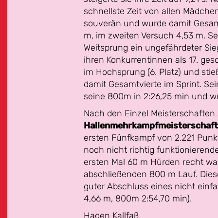
schnellste Zeit von allen Mädche
souverän und wurde damit Gesamte
m, im zweiten Versuch 4,53 m. Se
Weitsprung ein ungefährdeter Sieg 
ihren Konkurrentinnen als 17. ges
im Hochsprung (6. Platz) und sti
damit Gesamtvierte im Sprint. Sei
seine 800m in 2:26,25 min und wurd
Nach den Einzel Meisterschaften
Hallenmehrkampfmeisterschaf
ersten Fünfkampf von 2.221 Punkt
noch nicht richtig funktionieren
ersten Mal 60 m Hürden recht wac
abschließenden 800 m Lauf. Dieser
guter Abschluss eines nicht einf
4,66 m, 800m 2:54,70 min).
Hagen Kallfaß