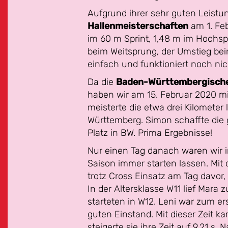
Aufgrund ihrer sehr guten Leistun
Hallenmeisterschaften
am 1. Feb
im 60 m Sprint, 1,48 m im Hochspr
beim Weitsprung, der Umstieg be
einfach und funktioniert noch nic
Da die
Baden-Württembergische
haben wir am 15. Februar 2020 m
meisterte die etwa drei Kilomete
Württemberg. Simon schaffte die 
Platz in BW. Prima Ergebnisse!
Nur einen Tag danach waren wir i
Saison immer starten lassen. Mi
trotz Cross Einsatz am Tag davor,
In der Altersklasse W11 lief Mara 
starteten in W12. Leni war zum er
guten Einstand. Mit dieser Zeit 
steigerte sie ihre Zeit auf 9,21 s. 