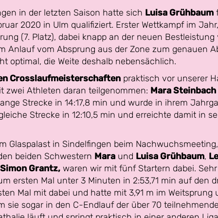
gen in der letzten Saison hatte sich
Luisa Grühbaum
f
ruar 2020 in Ulm qualifiziert. Erster Wettkampf im Jahr
ung (7. Platz), dabei knapp an der neuen Bestleistung 
im Anlauf vom Absprung aus der Zone zum genauen Abs
ht optimal, die Weite deshalb nebensächlich.
n Crosslaufmeisterschaften
praktisch vor unserer H
it zwei Athleten daran teilgenommen:
Mara Steinbach
r lange Strecke in 14:17,8 min und wurde in ihrem Jah
gleiche Strecke in 12:10,5 min und erreichte damit in 
m Glaspalast in Sindelfingen beim Nachwuchsmeeting, 
t den beiden Schwestern
Mara
und
Luisa Grühbaum
,
Le
Simon Grantz,
waren wir mit fünf Startern dabei. Seh
zum ersten Mal unter 3 Minuten in 2:53,71 min auf den dr
sten Mal mit dabei und hatte mit 3,91 m im Weitsprung 
kam sie sogar in den C-Endlauf der über 70 teilnehmend
Nathalie läuft und springt praktisch in einer anderen Liga.