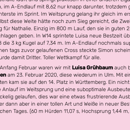
n, im A-Endlauf mit 8,62 nur knapp darunter, trotzdem
rste im Sprint. Im Weitsprung gelang ihr gleich im er
lbst diese Weite hätte noch zum Sieg gereicht, die Zwe
für Nathalie. Einzig im 800 m Lauf, den sie in guten 2:
chlagen geben. In W14 sprintete Luisa neue Bestzeit üb
eß die 3 kg Kugel auf 7,34 m. Im A-Endlauf nochmals s
nen tags zuvor gelaufenen Cross steckte Simon scheinba
e damit Dritter. Toller Wettkampf für alle.
 Anfang Februar waren wir mit
Luisa Grühbaum
auch b
ten
am 23. Februar 2020, diese wiederum in Ulm. Mit e
en kam sie auf den 14. Platz in Württemberg. Ein nich
de Anlauf im Weitsprung und eine suboptimale Ausbeut
kelig gelaufen, dies war eine etwas frustrierende Aus
 dann aber in einer tollen Art und Weiße in neuer Best
achen Tages. (60 m Hürden 11,07 s, Hochsprung 1,44 m,