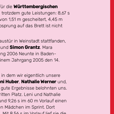
ür die
Württembergischen
, trotzdem gute Leistungen: 8,67 s
von 1,51 m gescheitert, 4,45 m
prung auf das Brett ist nicht
austür in Weinstadt stattfanden,
und
Simon Grantz
. Mara
rgang 2006 Neunte in Baden-
seinem Jahrgang 2005 den 14.
in dem wir eigentlich unsere
ni Huber
,
Nathalie Werner
und,
r gute Ergebnisse belohnten uns.
itten Platz. Leni und Nathalie
und 9,26 s im 60 m Vorlauf einen
en Mädchen im Sprint. Dort
 Mit 8,56 s im Vorlauf lief sie die