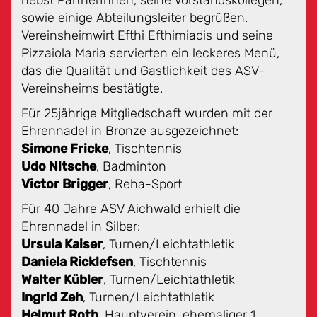
nebst PartnerInnen, seine Vorstandskollegen,
sowie einige Abteilungsleiter begrüßen.
Vereinsheimwirt Efthi Efthimiadis und seine
Pizzaiola Maria servierten ein leckeres Menü,
das die Qualität und Gastlichkeit des ASV-
Vereinsheims bestätigte.
Für 25jährige Mitgliedschaft wurden mit der
Ehrennadel in Bronze ausgezeichnet:
Simone Fricke
, Tischtennis
Udo Nitsche
, Badminton
Victor Brigger
, Reha-Sport
Für 40 Jahre ASV Aichwald erhielt die
Ehrennadel in Silber:
Ursula Kaiser
, Turnen/Leichtathletik
Daniela Ricklefsen
, Tischtennis
Walter Kübler
, Turnen/Leichtathletik
Ingrid Zeh
, Turnen/Leichtathletik
Helmut Roth
, Hauptverein, ehemaliger 1.