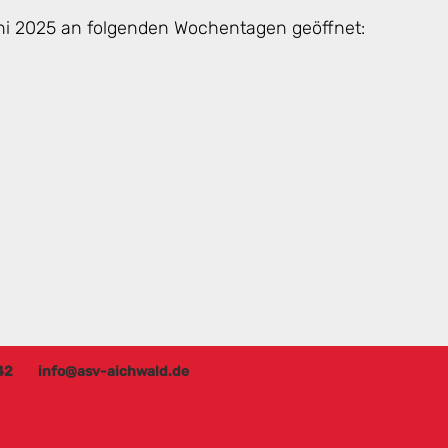
uni 2025 an folgenden Wochentagen geöffnet:
42
info@asv-aichwald.de